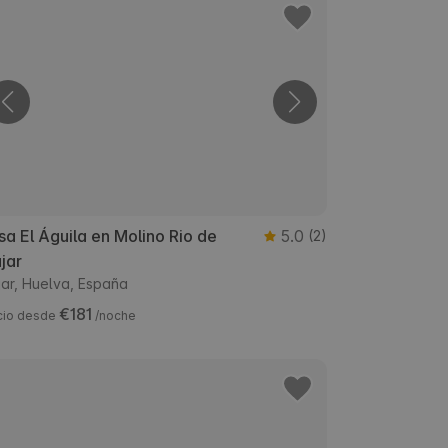
a El Águila en Molino Rio de
5.0
(2)
jar
jar, Huelva, España
€181
cio desde
/noche