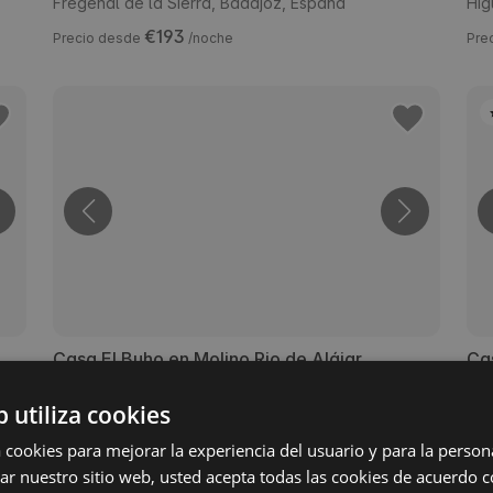
Fregenal de la Sierra, Badajoz, España
Hig
€193
Precio desde
/noche
Pre
Casa El Buho en Molino Rio de Alájar
Ca
Alájar, Huelva, España
Gal
b utiliza cookies
€150
Precio desde
/noche
Pre
a cookies para mejorar la experiencia del usuario y para la person
izar nuestro sitio web, usted acepta todas las cookies de acuerdo 