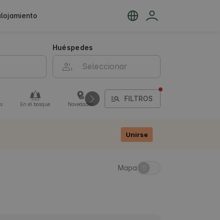
alojamiento
Huéspedes
FILTROS
s
En el bosque
Novedades
Campings
Por transporte público
Unirse
Mapa