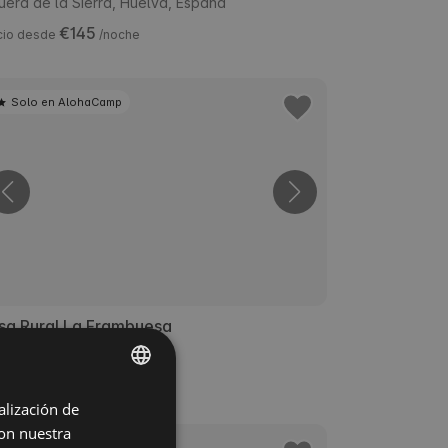
uera de la Sierra, Huelva, España
€145
cio desde
/noche
Solo en AlohaCamp
sa Rural La Frambuesa
aroza, Huelva, España
€207
cio desde
/noche
alización de
ENGLISH
con nuestra
SPANISH