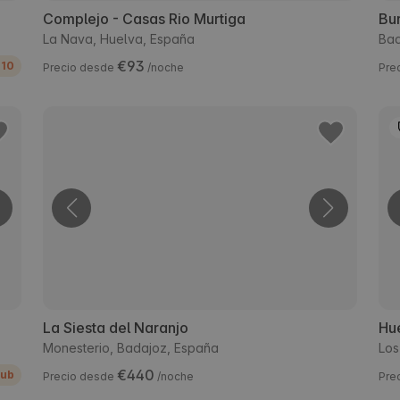
Complejo - Casas Rio Murtiga
Bur
La Nava, Huelva, España
Bad
€93
110
Precio desde
/noche
Pre
La Siesta del Naranjo
Hu
Monesterio, Badajoz, España
Los
€440
lub
Precio desde
/noche
Pre