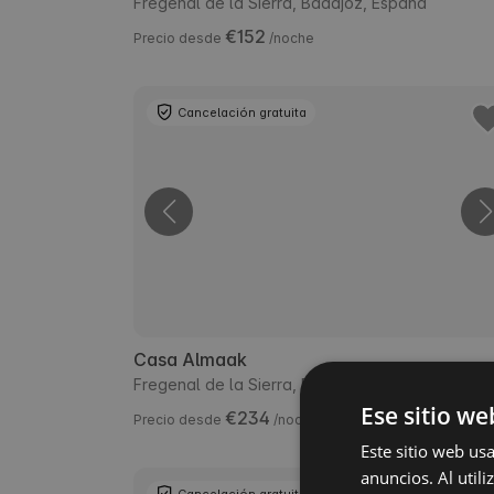
Fregenal de la Sierra, Badajoz, España
€152
Precio desde
/noche
Cancelación gratuita
Casa Almaak
Fregenal de la Sierra, Badajoz, España
Ese sitio we
€234
Precio desde
/noche
Este sitio web us
anuncios. Al util