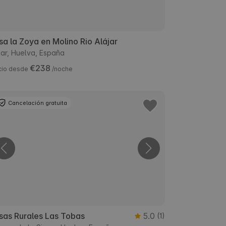
a la Zoya en Molino Rio Alájar
jar, Huelva, España
€238
cio desde
/noche
Cancelación gratuita
sas Rurales Las Tobas
5.0
(1)