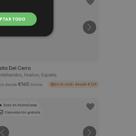
Cancelación gratuita
POLISH
PTAR TODO
GERMAN
ITALIAN
FRENCH
CZECH
DUTCH
ita Del Cerro
SLOVAK
nteheridos, Huelva, España
€145
En el club: desde €129
cio desde
/noche
Solo en AlohaCamp
Cancelación gratuita