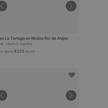
a La Tortuga en Molino Rio de Alájar
jar , Huelva, España
€232
cio desde
/noche