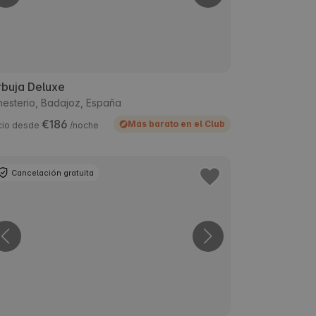
rbuja Deluxe
esterio, Badajoz, España
€186
Más barato en el Club
cio desde
/noche
Cancelación gratuita