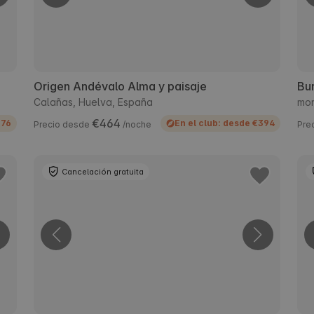
Origen Andévalo Alma y paisaje
Bu
Calañas, Huelva, España
mon
€464
176
En el club: desde €394
Precio desde
/noche
Pre
Cancelación gratuita