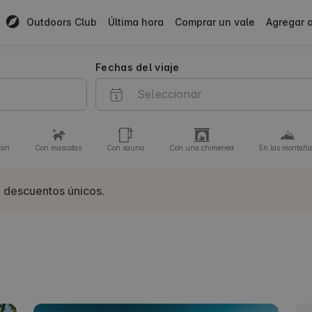
Outdoors Club
Última hora
Comprar un vale
Agregar 
Fechas del viaje
van
Con mascotas
Con sauna
Con una chimenea
En las montaña
 descuentos únicos.