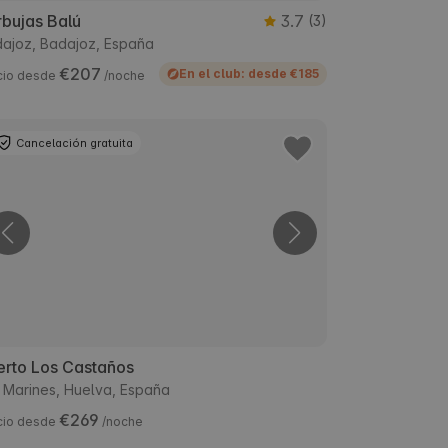
bujas Balú
3.7
(3)
ajoz, Badajoz, España
€207
En el club: desde €185
cio desde
/noche
Cancelación gratuita
erto Los Castaños
 Marines, Huelva, España
€269
cio desde
/noche