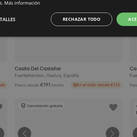
Cancelación gratuita
s.
Más información
TALLES
RECHAZAR TODO
ACE
Casita Del Castañar
Cas
Fuenteheridos, Huelva, España
Fue
€191
lub
En el club: desde €172
Precio desde
/noche
Pre
Cancelación gratuita