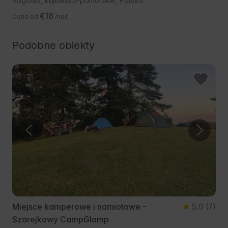
Rogowo, kujawsko-pomorskie, Polska
€18
Cena od
/noc
Podobne obiekty
Miejsce kamperowe i namiotowe -
5.0
(7)
Szarejkowy CampGlamp