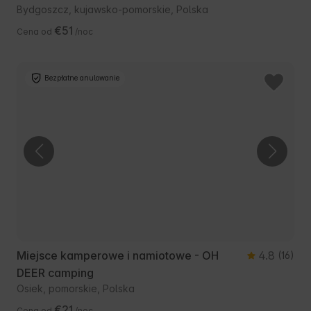
Bydgoszcz, kujawsko-pomorskie, Polska
€51
Cena od
/noc
Bezpłatne anulowanie
Miejsce kamperowe i namiotowe - OH
4.8
(16)
DEER camping
Osiek, pomorskie, Polska
€21
Cena od
/noc