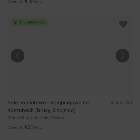
€18
Cena od
/noc
Ulubieniec Gości
Pole namiotowo - kempingowe na
4.8
(26)
Kaszubach (Brusy, Chojnice)
Męcikał, pomorskie, Polska
€21
Cena od
/noc