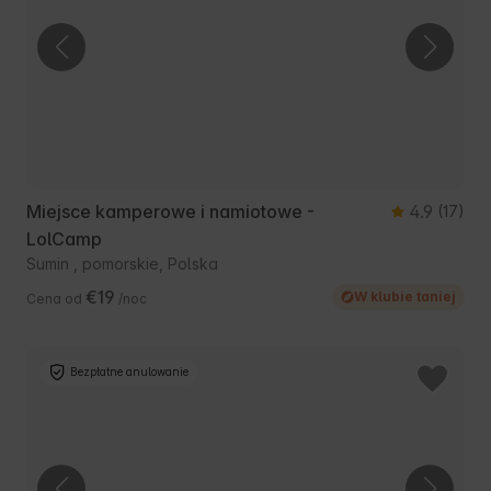
Miejsce kamperowe i namiotowe -
4.9
(17)
LolCamp
Sumin , pomorskie, Polska
€19
W klubie taniej
Cena od
/noc
Bezpłatne anulowanie