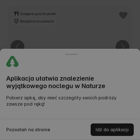
Dostępne pyszne posiłki
Bezpłatne anulowanie
Aplikacja ułatwia znalezienie
wyjątkowego noclegu w Naturze
Miejsce namiotowe i dla kamperów -
5.0
(2)
Pobierz apkę, aby mieć szczegóły swoich podróży
EtnoWarmia
zawsze pod ręką!
Mapa
Świątki, warmińsko-mazurskie, Polska
€13
W klubie: od €12
Cena od
/noc
Pozostań na stronie
Idź do aplikacji
Szukaj
Zniżki
Moje podróże
Wiadomości
Moje konto
Tylko na AlohaCamp