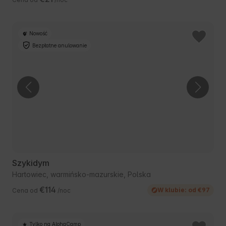
Nowość
Bezpłatne anulowanie
Szykidym
Hartowiec, warmińsko-mazurskie, Polska
€114
W klubie: od €97
Cena od
/noc
Tylko na AlohaCamp