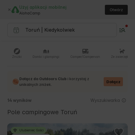
Użyj aplikacji mobilnej
Otwórz
AlohaCamp
Zniżki
Domki i glampingi
Camper/Campervan
Ze zwierzętami
Dołącz do Outdoors Club
i korzystaj z
Dołącz
unikalnych zniżek.
Wyszukiwarka
14 wyników
Pole campingowe Toruń
Ulubieniec Gości