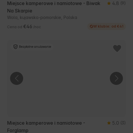
Miejsce kamperowe i namiotowe - Biwak
4.8
(9)
Na Skarpie
Wola, kujawsko-pomorskie, Polska
€46
W klubie: od €41
Cena od
/noc
Bezpłatne anulowanie
Miejsce kamperowe i namiotowe -
5.0
(3)
Forglamp