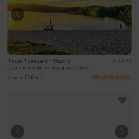
Twoje Piaseczno - Mazury
4.9
(9)
Lidzbark, warmińsko-mazurskie, Polska
€28
W klubie: od €22
Cena od
/noc