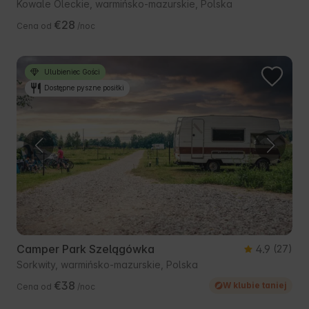
Kowale Oleckie, warmińsko-mazurskie, Polska
€28
Cena od
/noc
Ulubieniec Gości
Dostępne pyszne posiłki
Camper Park Szelągówka
4.9
(27)
Sorkwity, warmińsko-mazurskie, Polska
€38
W klubie taniej
Cena od
/noc