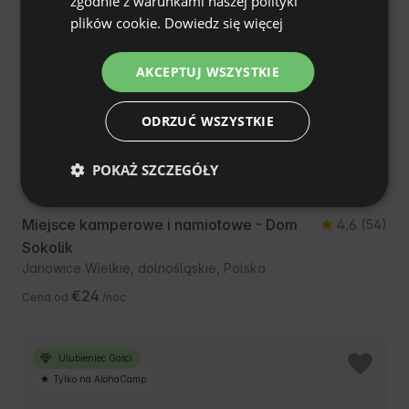
zgodnie z warunkami naszej polityki
FRENCH
plików cookie.
Dowiedz się więcej
CZECH
AKCEPTUJ WSZYSTKIE
DUTCH
SLOVAK
ODRZUĆ WSZYSTKIE
POKAŻ SZCZEGÓŁY
Miejsce kamperowe i namiotowe - Dom
4.6
(54)
Sokolik
Janowice Wielkie, dolnośląskie, Polska
€24
Cena od
/noc
Ulubieniec Gości
Tylko na AlohaCamp