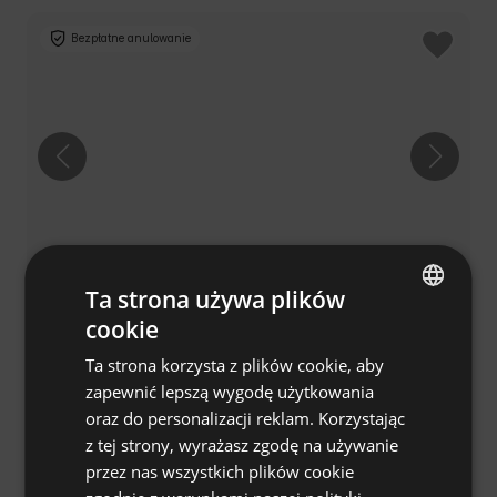
Bezpłatne anulowanie
Ta strona używa plików
Miejsce kamperowe - Camping
4.8
(56)
cookie
ENGLISH
KLUCZWODA
Ta strona korzysta z plików cookie, aby
SPANISH
Zelków- Gacki, małopolskie, Polska
zapewnić lepszą wygodę użytkowania
€33
POLISH
Cena od
/noc
oraz do personalizacji reklam. Korzystając
z tej strony, wyrażasz zgodę na używanie
GERMAN
przez nas wszystkich plików cookie
ITALIAN
Bezpłatne anulowanie