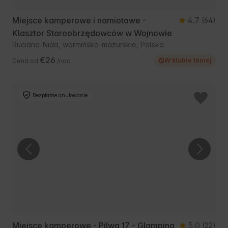
Miejsce kamperowe i namiotowe -
4.7
(64)
Klasztor Staroobrzędowców w Wojnowie
Ruciane-Nida, warmińsko-mazurskie, Polska
€26
W klubie taniej
Cena od
/noc
Bezpłatne anulowanie
Miejsce kamperowe - Pilwa 17 - Glamping
5.0
(22)