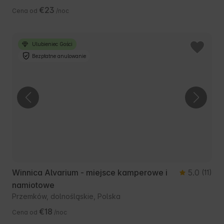
€23
Cena od
/noc
Ulubieniec Gości
Bezpłatne anulowanie
Winnica Alvarium - miejsce kamperowe i
5.0
(11)
namiotowe
Przemków, dolnośląskie, Polska
€18
Cena od
/noc