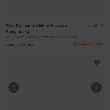
WoodCamping-Otulony Puszczą
5.0
(16)
Kampinoską
Nowa Wieś Śladów , mazowieckie, Polska
€76
W klubie: od €68
Cena od
/noc